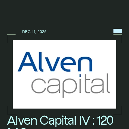
MENU
DEC 11, 2025
N
E
W
S
/
Alven Capital IV : 120 