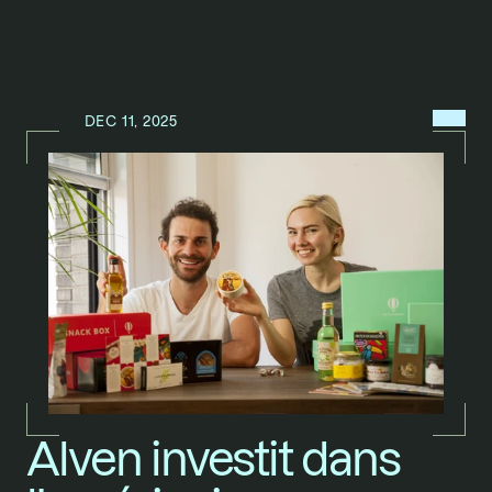
MENU
DEC 11, 2025
N
E
W
S
/
Alven investit dans 