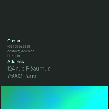
Contact
+33 1 55 34 38 38
contact@alven.co
+33 1 55 34 38 38
LinkedIn
contact@alven.co
LinkedIn
Address
124 rue Réaumur, 
75002 Paris