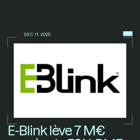
MENU
DEC 11, 2025
N
E
W
S
/
E-Blink lève 7 M€ 